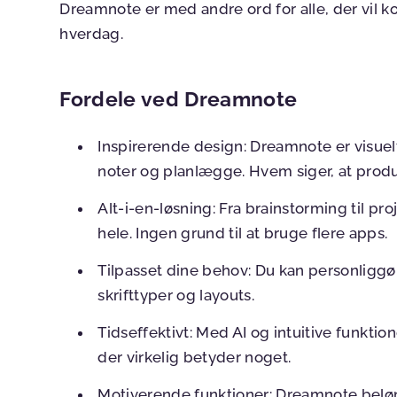
Dreamnote er med andre ord for alle, der vil ko
hverdag.
Fordele ved Dreamnote
Inspirerende design:
Dreamnote er visuelt
noter og planlægge. Hvem siger, at produ
Alt-i-en-løsning:
Fra brainstorming til pr
hele. Ingen grund til at bruge flere apps.
Tilpasset dine behov:
Du kan personliggø
skrifttyper og layouts.
Tidseffektivt:
Med AI og intuitive funktion
der virkelig betyder noget.
Motiverende funktioner:
Dreamnote beløn