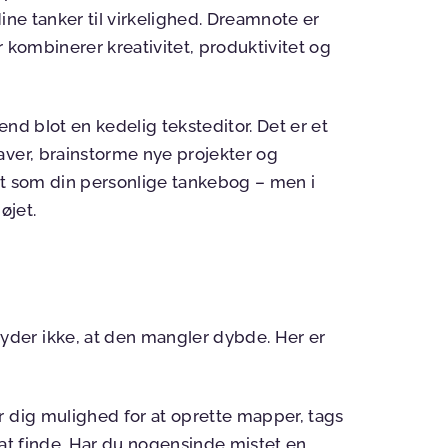
ine tanker til virkelighed. Dreamnote er
 kombinerer kreativitet, produktivitet og
nd blot en kedelig teksteditor. Det er et
aver, brainstorme nye projekter og
et som din personlige tankebog – men i
øjet.
der ikke, at den mangler dybde. Her er
 dig mulighed for at oprette mapper, tags
e at finde. Har du nogensinde mistet en