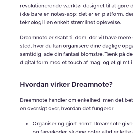
revolutionerende værktøj designet til at gøre d
ikke bare en notes-app; det er en platform, der
teknologi i en enkelt strømlinet oplevelse.
Dreamnote er skabt til dem, der vil have mere e
sted, hvor du kan organisere dine daglige opg
samtidig lade din fantasi blomstre. Tænk på d
digital form med et touch af magi og et glimt i 
Hvordan virker Dreamnote?
Dreamnote handler om enkelhed, men det bety
en oversigt over, hvordan det fungerer:
Organisering gjort nemt:
Dreamnote giver
og farvekoder, så dine noter altid er lett