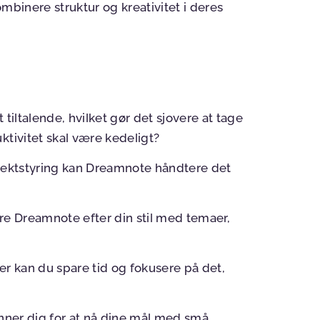
mbinere struktur og kreativitet i deres
 tiltalende, hvilket gør det sjovere at tage
ktivitet skal være kedeligt?
ojektstyring kan Dreamnote håndtere det
re Dreamnote efter din stil med temaer,
er kan du spare tid og fokusere på det,
ner dig for at nå dine mål med små