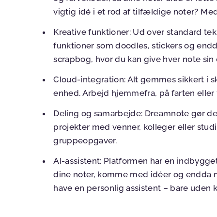
vigtig idé i et rod af tilfældige noter? M
Kreative funktioner:
Ud over standard tek
funktioner som doodles, stickers og endd
scrapbog, hvor du kan give hver note sin
Cloud-integration:
Alt gemmes sikkert i sk
enhed. Arbejd hjemmefra, på farten eller f
Deling og samarbejde:
Dreamnote gør de
projekter med venner, kolleger eller studi
gruppeopgaver.
AI-assistent:
Platformen har en indbygget
dine noter, komme med idéer og endda m
have en personlig assistent – bare uden 