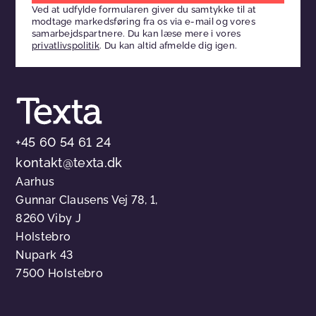
Ved at udfylde formularen giver du samtykke til at
dette
modtage markedsføring fra os via e-mail og vores
felt
samarbejdspartnere. Du kan læse mere i vores
privatlivspolitik
. Du kan altid afmelde dig igen.
tomt
+45 60 54 61 24
kontakt@texta.dk
Aarhus
Gunnar Clausens Vej 78, 1,
8260 Viby J
Holstebro
Nupark 43
7500 Holstebro