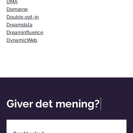
DMA
Domæne
Double opt-in
Dreamdata
Dreaminfluence
DynamicWeb
Giver det mening?