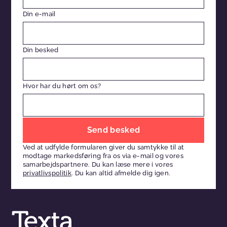
Din e-mail
Din besked
Hvor har du hørt om os?
Efterlad
venligst
Ved at udfylde formularen giver du samtykke til at
dette
modtage markedsføring fra os via e-mail og vores
felt
samarbejdspartnere. Du kan læse mere i vores
privatlivspolitik
. Du kan altid afmelde dig igen.
tomt