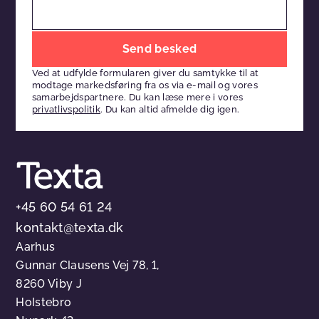
Efterlad
venligst
Ved at udfylde formularen giver du samtykke til at
dette
modtage markedsføring fra os via e-mail og vores
felt
samarbejdspartnere. Du kan læse mere i vores
privatlivspolitik
. Du kan altid afmelde dig igen.
tomt
+45 60 54 61 24
kontakt@texta.dk
Aarhus
Gunnar Clausens Vej 78, 1,
8260 Viby J
Holstebro