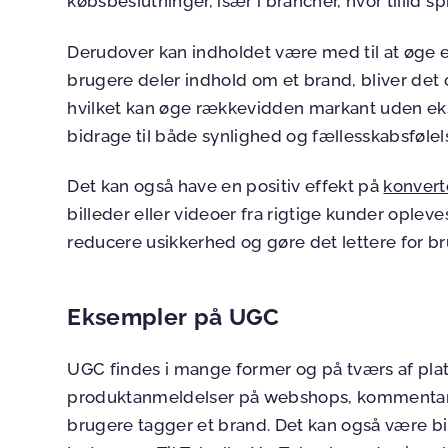
købsbeslutninger, især i brancher, hvor tillid sp
Derudover kan indholdet være med til at øge 
brugere deler indhold om et brand, bliver det o
hvilket kan øge rækkevidden markant uden e
bidrage til både synlighed og fællesskabsføle
Det kan også have en positiv effekt på
konvert
billeder eller videoer fra rigtige kunder oplev
reducere usikkerhed og gøre det lettere for br
Eksempler på UGC
UGC findes i mange former og på tværs af plat
produktanmeldelser på webshops, kommentarer
brugere tagger et brand. Det kan også være bi