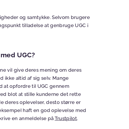
tigheder og samtykke. Selvom brugere
ngspunkt tilladelse at genbruge UGC i
k med UGC?
erne vil give deres mening om deres
d ikke altid af sig selv. Mange
 at opfordre til UGC gennem
ved blot at stille kunderne det rette
le deres oplevelser, desto større er
r eksempel haft en god oplevelse med
skrive en anmeldelse på
Trustpilot
.