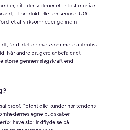
ier, billeder, videoer eller testimonials,
rand, et produkt eller en service. UGC
pfordret af virksomheder gennem
ldt, fordi det opleves som mere autentisk
ld. Når andre brugere anbefaler et
ofte større gennemslagskraft end
g?
ial proof
. Potentielle kunder har tendens
rksomhedernes egne budskaber.
rfor have stor indflydelse på