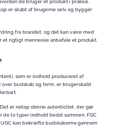
 hvordan de bruger et produkt i praksis.
etop er skabt af brugerne selv og bygger
ordring fra brandet, og det kan være med
er et rigtigt menneske anbefale et produkt.
?
ntent), som er indhold produceret af
l over budskab og form, er brugerskabt
lerbart.
et er netop denne autenticitet, der gør
rer de to typer indhold bedst sammen. FGC
ns UGC kan bekræfte budskaberne gennem