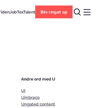
Viden
Job
TexTalent
Bliv ringet op
Andre ord med U
UI
Umbraco
Ungated content