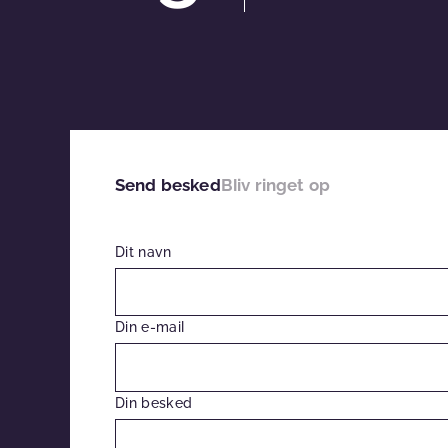
Send besked
Bliv ringet op
Dit navn
Din e-mail
Din besked