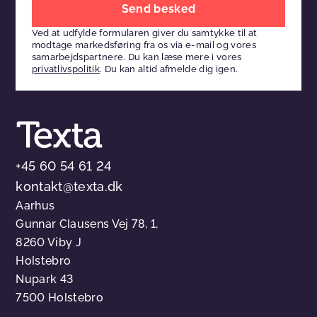
venligst
Ved at udfylde formularen giver du samtykke til at
dette
modtage markedsføring fra os via e-mail og vores
felt
samarbejdspartnere. Du kan læse mere i vores
privatlivspolitik
. Du kan altid afmelde dig igen.
tomt
+45 60 54 61 24
kontakt@texta.dk
Aarhus
Gunnar Clausens Vej 78, 1,
8260 Viby J
Holstebro
Nupark 43
7500 Holstebro