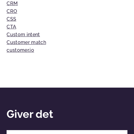
CRM
CRO
CSS
CTA
Custom intent
Customer match
customer.io
Giver det