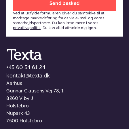
venligst
Ved at udfylde formularen giver du samtykke til at
dette
modtage markedsføring fra os via e-mail og vores
felt
samarbejdspartnere. Du kan læse mere i vores
privatlivspolitik
. Du kan altid afmelde dig igen.
tomt
+45 60 54 61 24
kontakt@texta.dk
Aarhus
Gunnar Clausens Vej 78, 1,
8260 Viby J
Holstebro
Nupark 43
7500 Holstebro