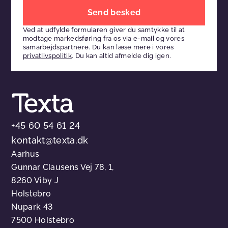
Efterlad
venligst
Ved at udfylde formularen giver du samtykke til at
dette
modtage markedsføring fra os via e-mail og vores
felt
samarbejdspartnere. Du kan læse mere i vores
privatlivspolitik
. Du kan altid afmelde dig igen.
tomt
+45 60 54 61 24
kontakt@texta.dk
Aarhus
Gunnar Clausens Vej 78, 1,
8260 Viby J
Holstebro
Nupark 43
7500 Holstebro