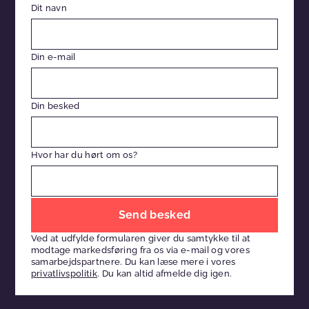
Dit navn
Din e-mail
Din besked
Hvor har du hørt om os?
Efterlad
venligst
Ved at udfylde formularen giver du samtykke til at
dette
modtage markedsføring fra os via e-mail og vores
felt
samarbejdspartnere. Du kan læse mere i vores
privatlivspolitik
. Du kan altid afmelde dig igen.
tomt