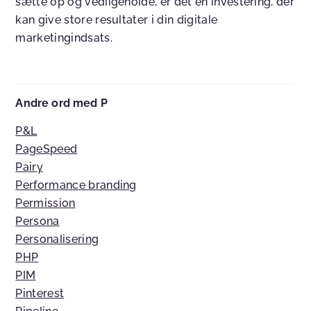
sætte op og vedligeholde, er det en investering, der
kan give store resultater i din digitale
marketingindsats.
Andre ord med P
P&L
PageSpeed
Pairy
Performance branding
Permission
Persona
Personalisering
PHP
PIM
Pinterest