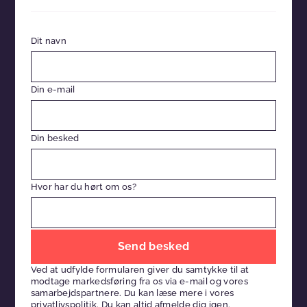
Dit navn
Din e-mail
Din besked
Hvor har du hørt om os?
Efterlad
venligst
Ved at udfylde formularen giver du samtykke til at
dette
modtage markedsføring fra os via e-mail og vores
felt
samarbejdspartnere. Du kan læse mere i vores
privatlivspolitik
. Du kan altid afmelde dig igen.