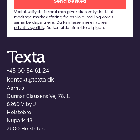
venligst
Ved at udfylde formularen giver du samtykke til at
dette
modtage markedsføring fra os via e-mail og vores
felt
samarbejdspartnere. Du kan læse mere i vores
privatlivspolitik
. Du kan altid afmelde dig igen.
tomt
+45 60 54 61 24
kontakt@texta.dk
Aarhus
Gunnar Clausens Vej 78, 1,
8260 Viby J
Holstebro
Nupark 43
7500 Holstebro