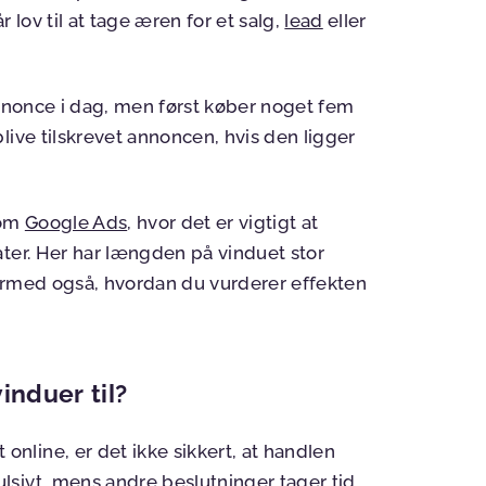
lov til at tage æren for et salg,
lead
eller
annonce i dag, men først køber noget fem
live tilskrevet annoncen, hvis den ligger
som
Google Ads
, hvor det er vigtigt at
ater. Her har længden på vinduet stor
ermed også, hvordan du vurderer effekten
induer til?
line, er det ikke sikkert, at handlen
sivt, mens andre beslutninger tager tid.