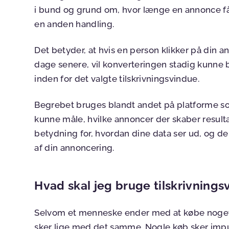
i bund og grund om, hvor længe en annonce får 
en anden handling.
Det betyder, at hvis en person klikker på din 
dage senere, vil konverteringen stadig kunne b
inden for det valgte tilskrivningsvindue.
Begrebet bruges blandt andet på platforme 
kunne måle, hvilke annoncer der skaber result
betydning for, hvordan dine data ser ud, og d
af din annoncering.
Hvad skal jeg bruge tilskrivningsv
Selvom et menneske ender med at købe noget on
sker lige med det samme. Nogle køb sker impul