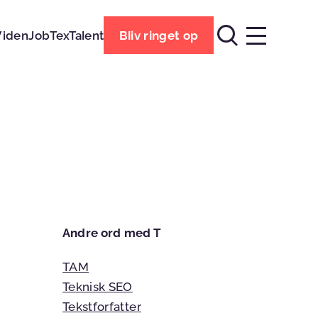
Viden
Job
TexTalent
Bliv ringet op
Andre ord med T
TAM
Teknisk SEO
Tekstforfatter