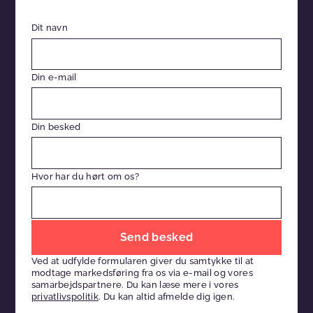
Dit navn
Din e-mail
Din besked
Hvor har du hørt om os?
Efterlad
venligst
Ved at udfylde formularen giver du samtykke til at
dette
modtage markedsføring fra os via e-mail og vores
felt
samarbejdspartnere. Du kan læse mere i vores
privatlivspolitik
. Du kan altid afmelde dig igen.
tomt