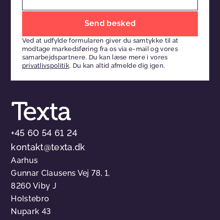
Efterlad
venligst
Ved at udfylde formularen giver du samtykke til at
dette
modtage markedsføring fra os via e-mail og vores
felt
samarbejdspartnere. Du kan læse mere i vores
privatlivspolitik
. Du kan altid afmelde dig igen.
tomt
+45 60 54 61 24
kontakt@texta.dk
Aarhus
Gunnar Clausens Vej 78, 1,
8260 Viby J
Holstebro
Nupark 43