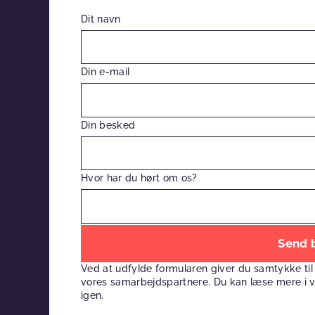
Dit navn
Din e-mail
Din besked
Hvor har du hørt om os?
Efterlad
venligst
Ved at udfylde formularen giver du samtykke til
dette
vores samarbejdspartnere. Du kan læse mere i 
felt
igen.
tomt