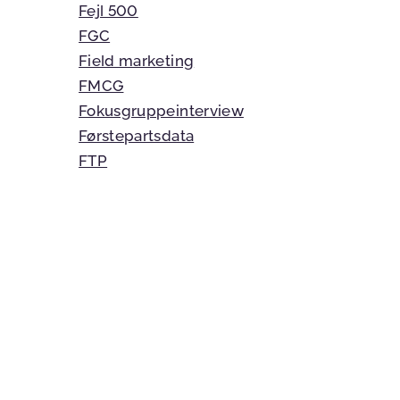
Fejl 500
FGC
Field marketing
FMCG
Fokusgruppeinterview
Førstepartsdata
FTP