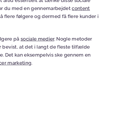
altid essentielt at tænke disse sociale
vor du med en gennemarbejdet
content
flere følgere og dermed få flere kunder i
følgere på
sociale medier
. Nogle metoder
vist, at det i langt de fleste tilfælde
gere. Det kan eksempelvis ske gennem en
ncer marketing
.