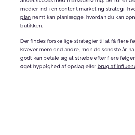
andet succes med markedsføring. Derfor er det 
medier ind i en
content marketing strategi
, h
plan
nemt kan planlægge, hvordan du kan opnå 
butikken.
Der findes forskellige strategier til at få flere 
kræver mere end andre, men de seneste år har be
godt kan betale sig at stræbe efter flere føl
øget hyppighed af opslag eller
brug af influe