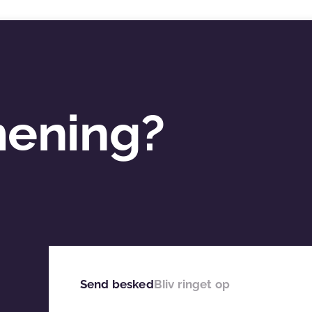
mening?
Send besked
Bliv ringet op