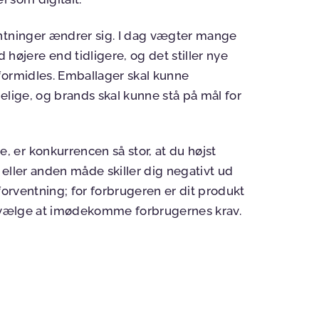
entninger ændrer sig. I dag vægter mange
jere end tidligere, og det stiller nye
formidles. Emballager skal kunne
elige, og brands skal kunne stå på mål for
er konkurrencen så stor, at du højst
e eller anden måde skiller dig negativt ud
forventning; for forbrugeren er dit produkt
elv vælge at imødekomme forbrugernes krav.