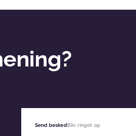
mening?
Send besked
Bliv ringet op