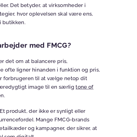
r. Det betyder, at virksomheder i
ategier, hvor oplevelsen skal være ens,
 butikken.
n arbejder med FMCG?
 det om at balancere pris,
ofte ligner hinanden i funktion og pris,
r forbrugeren til at vælge netop dit
æredygtigt image til en særlig
tone of
en.
t produkt, der ikke er synligt eller
onkurrencefordel. Mange FMCG-brands
etailkæder og kampagner, der sikrer, at
l som digitalt.