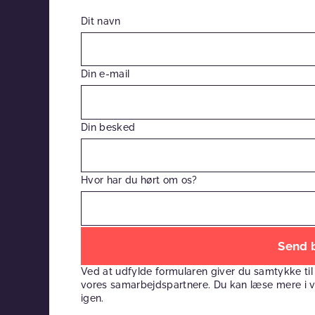
Dit navn
Din e-mail
Din besked
Hvor har du hørt om os?
Efterlad
venligst
Ved at udfylde formularen giver du samtykke til
dette
vores samarbejdspartnere. Du kan læse mere i 
felt
igen.
tomt