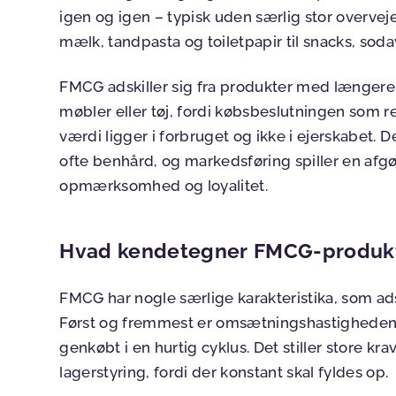
igen og igen – typisk uden særlig stor overveje
mælk, tandpasta og toiletpapir til snacks, sod
FMCG adskiller sig fra produkter med længere 
møbler eller tøj, fordi købsbeslutningen som re
værdi ligger i forbruget og ikke i ejerskabet.
ofte benhård, og markedsføring spiller en afgø
opmærksomhed og loyalitet.
Hvad kendetegner FMCG-produk
FMCG har nogle særlige karakteristika, som ads
Først og fremmest er omsætningshastighede
genkøbt i en hurtig cyklus. Det stiller store kra
lagerstyring, fordi der konstant skal fyldes op.