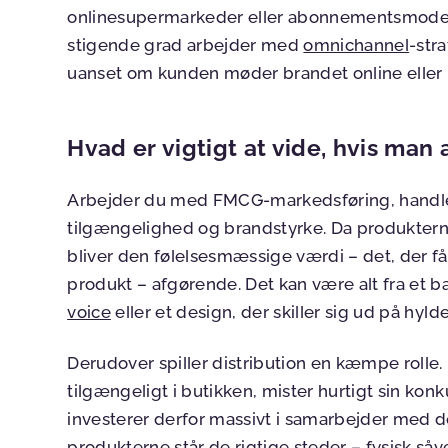
onlinesupermarkeder eller abonnementsmodelle
stigende grad arbejder med
omnichannel
-str
uanset om kunden møder brandet online eller i
Hvad er vigtigt at vide, hvis ma
Arbejder du med FMCG-markedsføring, handler
tilgængelighed og brandstyrke. Da produkterne 
bliver den følelsesmæssige værdi – det, der få
produkt – afgørende. Det kan være alt fra et b
voice
eller et design, der skiller sig ud på hyld
Derudover spiller distribution en kæmpe rolle. E
tilgængeligt i butikken, mister hurtigt sin k
investerer derfor massivt i samarbejder med d
produkterne står de rigtige steder – fysisk såve