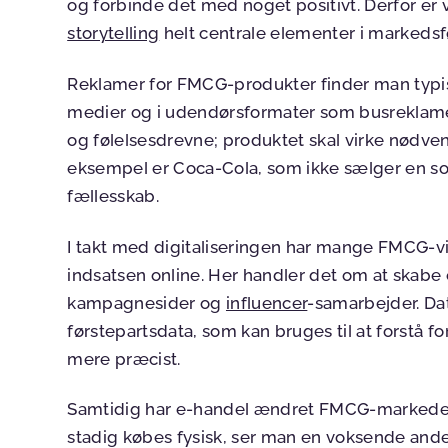
og forbinde det med noget positivt. Derfor er 
storytelling
helt centrale elementer i markedsf
Reklamer for FMCG-produkter finder man typis
medier og i udendørsformater som busreklamer
og følelsesdrevne; produktet skal virke nødvendi
eksempel er Coca-Cola, som ikke sælger en s
fællesskab.
I takt med digitaliseringen har mange FMCG-v
indsatsen online. Her handler det om at ska
kampagnesider og
influencer
-samarbejder. Dat
førstepartsdata, som kan bruges til at forstå
mere præcist.
Samtidig har e-handel ændret FMCG-markede
stadig købes fysisk, ser man en voksende andel