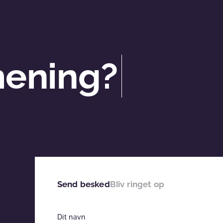
mening?
Send besked
Bliv ringet op
Dit navn