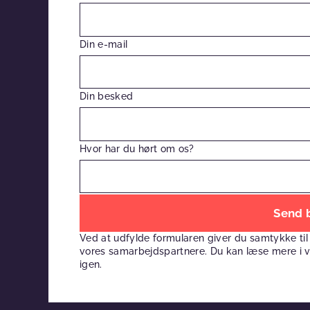
Din e-mail
Din besked
Hvor har du hørt om os?
Efterlad
venligst
Ved at udfylde formularen giver du samtykke til
dette
vores samarbejdspartnere. Du kan læse mere i 
felt
igen.
tomt