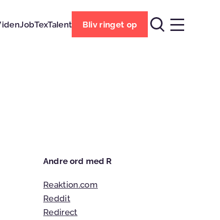
Viden
Job
TexTalent
Bliv ringet op
Andre ord med R
Reaktion.com
Reddit
Redirect