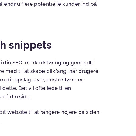
å endnu flere potentielle kunder ind på
ch snippets
 i din
SEO-markedsføring
og generelt i
re med til at skabe blikfang, når brugere
 dit opslag laver, desto større er
ette. Det vil ofte lede til en
på din side.
t website til at rangere højere på siden,
.