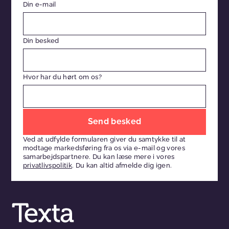
Din e-mail
Din besked
Hvor har du hørt om os?
Efterlad
venligst
Ved at udfylde formularen giver du samtykke til at
dette
modtage markedsføring fra os via e-mail og vores
felt
samarbejdspartnere. Du kan læse mere i vores
privatlivspolitik
. Du kan altid afmelde dig igen.
tomt