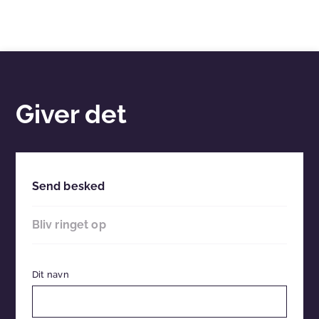
Giver det
Send besked
Bliv ringet op
Dit navn