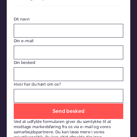
Dit navn
Din e-mail
Din besked
Hvor har du hørt om os?
Efterlad
venligst
Ved at udfylde formularen giver du samtykke til at
dette
modtage markedsføring fra os via e-mail og vores
felt
samarbejdspartnere. Du kan læse mere i vores