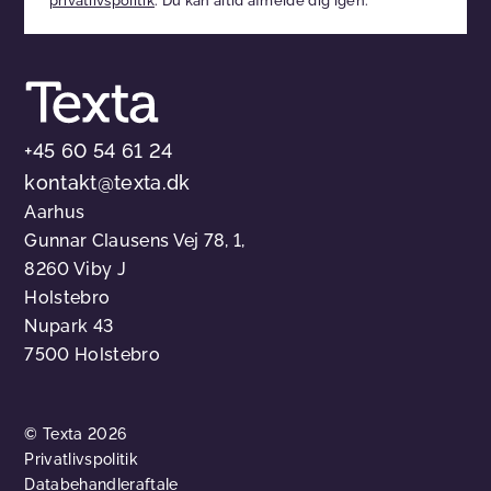
privatlivspolitik
. Du kan altid afmelde dig igen.
tomt
+45 60 54 61 24
kontakt@texta.dk
Aarhus
Gunnar Clausens Vej 78, 1,
8260 Viby J
Holstebro
Nupark 43
7500 Holstebro
© Texta 2026
Privatlivspolitik
Databehandleraftale