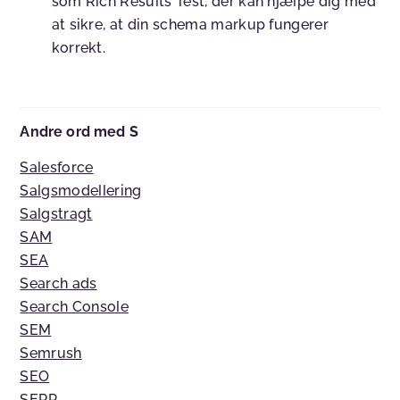
som Rich Results Test, der kan hjælpe dig med
at sikre, at din schema markup fungerer
korrekt.
Andre ord med S
Salesforce
Salgsmodellering
Salgstragt
SAM
SEA
Search ads
Search Console
SEM
Semrush
SEO
SERP