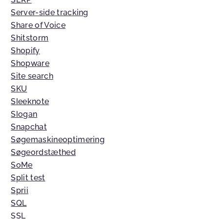
Server-side tracking
Share of Voice
Shitstorm
Shopify
Shopware
Site search
SKU
Sleeknote
Slogan
Snapchat
Søgemaskineoptimering
Søgeordstæthed
SoMe
Split test
Sprii
SQL
SSL