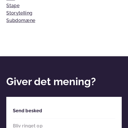
Stape
Storytelling
Subdomæne
Giver det mening?
Send besked
Bliv ringet op