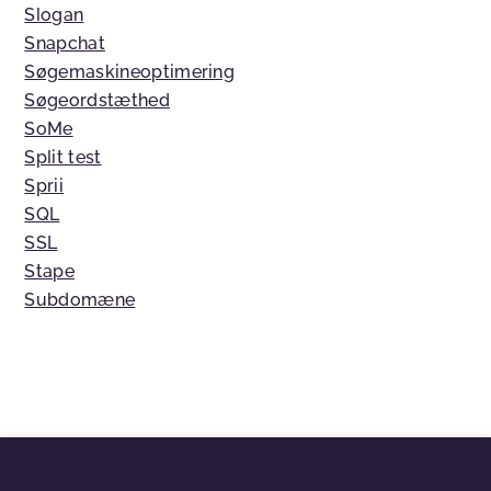
Slogan
Snapchat
Søgemaskineoptimering
Søgeordstæthed
SoMe
Split test
Sprii
SQL
SSL
Stape
Subdomæne