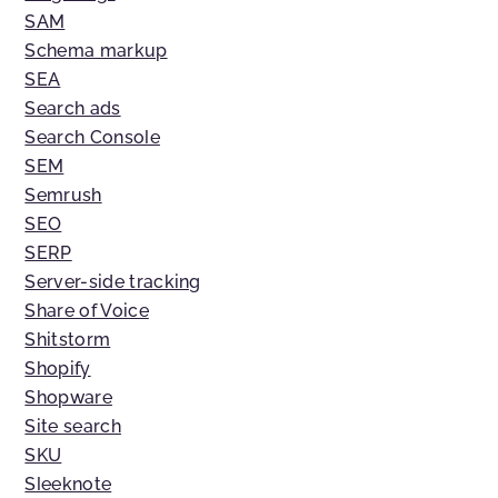
SAM
Schema markup
SEA
Search ads
Search Console
SEM
Semrush
SEO
SERP
Server-side tracking
Share of Voice
Shitstorm
Shopify
Shopware
Site search
SKU
Sleeknote