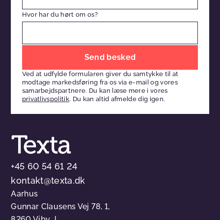
Hvor har du hørt om os?
Efterlad
venligst
Ved at udfylde formularen giver du samtykke til at
dette
modtage markedsføring fra os via e-mail og vores
felt
samarbejdspartnere. Du kan læse mere i vores
privatlivspolitik
. Du kan altid afmelde dig igen.
tomt
+45 60 54 61 24
kontakt@texta.dk
Aarhus
Gunnar Clausens Vej 78, 1,
8260 Viby J