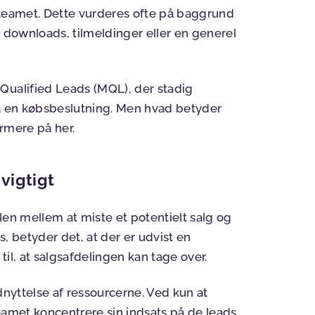
lgsteamet. Dette vurderes ofte på baggrund
. downloads, tilmeldinger eller en generel
Qualified Leads (MQL), der stadig
på en købsbeslutning. Men hvad betyder
rmere på her.
 vigtigt
len mellem at miste et potentielt salg og
, betyder det, at der er udvist en
il, at salgsafdelingen kan tage over.
 udnyttelse af ressourcerne. Ved kun at
eamet koncentrere sin indsats på de leads,