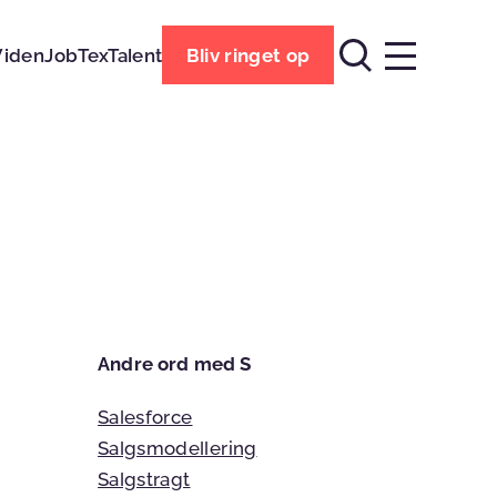
Viden
Job
TexTalent
Bliv ringet op
Andre ord med S
Salesforce
Salgsmodellering
Salgstragt