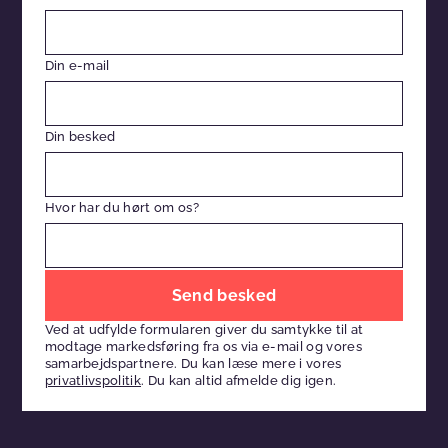
Din e-mail
Din besked
Hvor har du hørt om os?
Efterlad
venligst
Ved at udfylde formularen giver du samtykke til at
dette
modtage markedsføring fra os via e-mail og vores
felt
samarbejdspartnere. Du kan læse mere i vores
privatlivspolitik
. Du kan altid afmelde dig igen.
tomt