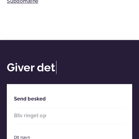
Subdomæne
Giver det
Send besked
Bliv ringet op
Dit navn