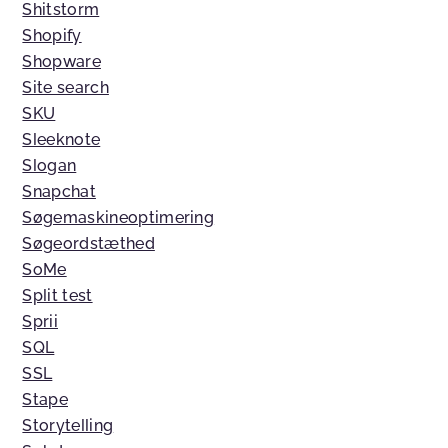
Shitstorm
Shopify
Shopware
Site search
SKU
Sleeknote
Slogan
Snapchat
Søgemaskineoptimering
Søgeordstæthed
SoMe
Split test
Sprii
SQL
SSL
Stape
Storytelling